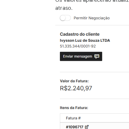
Os valores aparecerão atuali
atraso.