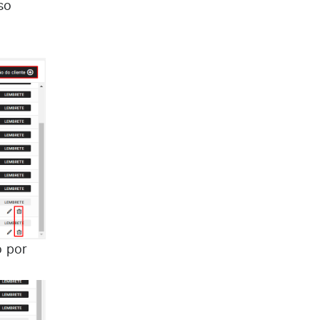
so
o por