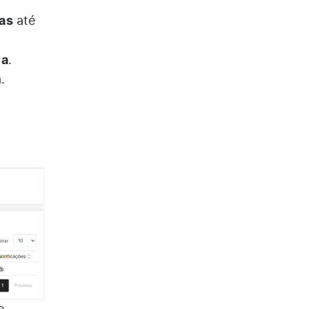
ias
até
ia
.
.